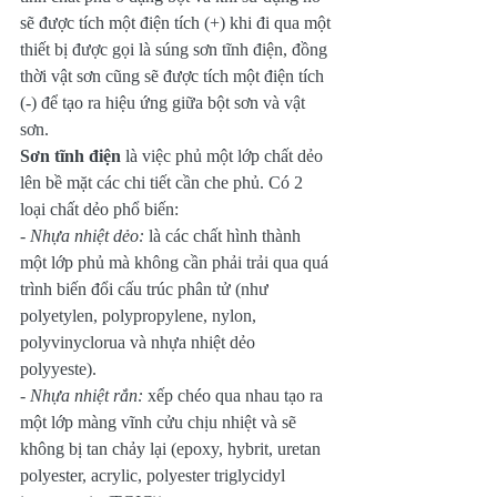
sẽ được tích một điện tích (+) khi đi qua một 
thiết bị được gọi là súng sơn tĩnh điện, đồng 
thời vật sơn cũng sẽ được tích một điện tích 
(-) để tạo ra hiệu ứng giữa bột sơn và vật 
sơn.
Sơn tĩnh điện
 là việc phủ một lớp chất dẻo 
lên bề mặt các chi tiết cần che phủ. Có 2 
loại chất dẻo phổ biến:
- Nhựa nhiệt dẻo:
 là các chất hình thành 
một lớp phủ mà không cần phải trải qua quá 
trình biến đổi cấu trúc phân tử (như 
polyetylen, polypropylene, nylon, 
polyvinyclorua và nhựa nhiệt dẻo 
polyyeste).
- Nhựa nhiệt rắn:
 xếp chéo qua nhau tạo ra 
một lớp màng vĩnh cửu chịu nhiệt và sẽ 
không bị tan chảy lại (epoxy, hybrit, uretan 
polyester, acrylic, polyester triglycidyl 