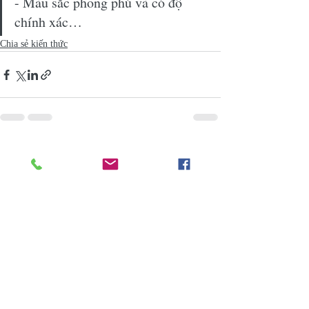
- Màu sắc phong phú và có độ 
chính xác…
Chia sẻ kiến thức
Recent Posts
See All