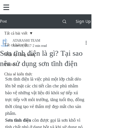
Sign Up
Post
Tất cả bài viết
ATARASHI TEAM
Tất cả bài viết
Nov 16, 2017
2 min read
Sơn tĩnh điện là gì? Tại sao
Nhật ký công trình
nên sử dụng sơn tĩnh điện
Tin tức
Chia sẻ kiến thức
Sơn tĩnh điện là việc phủ một lớp chất dẻo 
lên bề mặt các chi tiết cần che phủ nhằm 
bảo vệ những vật liệu đó khỏi sự tiếp xú 
trực tiếp với môi trường, tăng tuổi thọ, đồng 
thời cũng tạo vẻ thẩm mỹ đẹp mắt cho sản 
phẩm.
Sơn tĩnh điện
 còn được gọi là sơn khô vì 
tính chất phủ ở dạng bột và khi sử dụng nó 