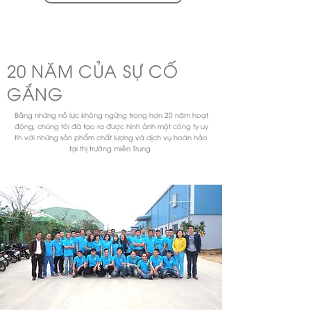
20 NĂM CỦA SỰ CỐ
GẮNG
Bằng những nỗ lực không ngừng trong hơn 20 năm hoạt
động, chúng tôi đã tạo ra được hình ảnh một công ty uy
tín với những sản phẩm chất lượng và dịch vụ hoàn hảo
tại thị trường miền Trung