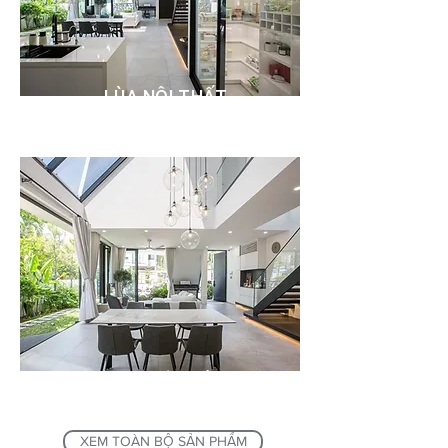
LÙA NỘI THẤT
LÙA XẾP GẤP
XEM TOÀN BỘ SẢN PHẨM